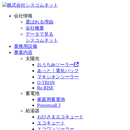
会社情報
選ばれる理由
会社概要
データで見る
シスコムネット
業務用設備
事業内容
太陽光
おうちdeソーラー
あっと！電化パック
マキシオンソーラー
Q.TRON
Re.RISE
蓄電池
家庭用蓄電池
Powerwall 3
給湯器
おひさまエコキュート
エコキュート
エコワンソーラー