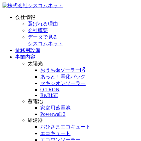
会社情報
選ばれる理由
会社概要
データで見る
シスコムネット
業務用設備
事業内容
太陽光
おうちdeソーラー
あっと！電化パック
マキシオンソーラー
Q.TRON
Re.RISE
蓄電池
家庭用蓄電池
Powerwall 3
給湯器
おひさまエコキュート
エコキュート
エコワンソーラー