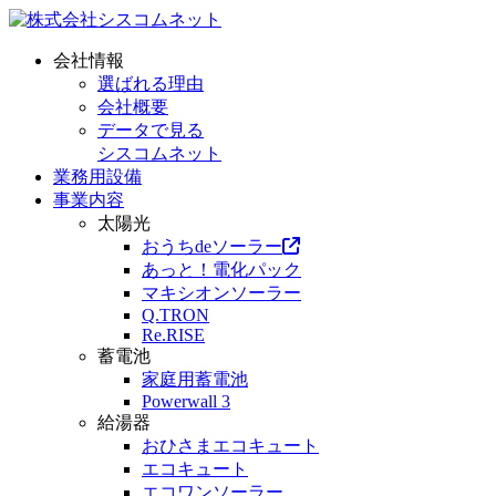
会社情報
選ばれる理由
会社概要
データで見る
シスコムネット
業務用設備
事業内容
太陽光
おうちdeソーラー
あっと！電化パック
マキシオンソーラー
Q.TRON
Re.RISE
蓄電池
家庭用蓄電池
Powerwall 3
給湯器
おひさまエコキュート
エコキュート
エコワンソーラー