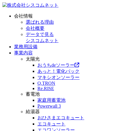
会社情報
選ばれる理由
会社概要
データで見る
シスコムネット
業務用設備
事業内容
太陽光
おうちdeソーラー
あっと！電化パック
マキシオンソーラー
Q.TRON
Re.RISE
蓄電池
家庭用蓄電池
Powerwall 3
給湯器
おひさまエコキュート
エコキュート
エコワンソーラー