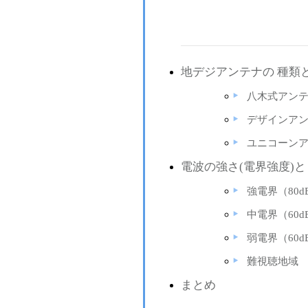
地デジアンテナの 種類
八木式アン
デザインア
ユニコーン
電波の強さ(電界強度)と
強電界（80d
中電界（60d
弱電界（60d
難視聴地域
まとめ