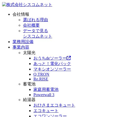
会社情報
選ばれる理由
会社概要
データで見る
シスコムネット
業務用設備
事業内容
太陽光
おうちdeソーラー
あっと！電化パック
マキシオンソーラー
Q.TRON
Re.RISE
蓄電池
家庭用蓄電池
Powerwall 3
給湯器
おひさまエコキュート
エコキュート
エコワンソーラー