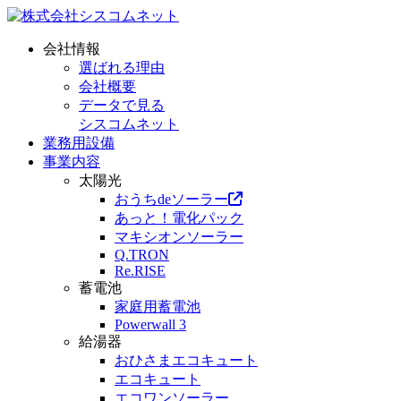
会社情報
選ばれる理由
会社概要
データで見る
シスコムネット
業務用設備
事業内容
太陽光
おうちdeソーラー
あっと！電化パック
マキシオンソーラー
Q.TRON
Re.RISE
蓄電池
家庭用蓄電池
Powerwall 3
給湯器
おひさまエコキュート
エコキュート
エコワンソーラー