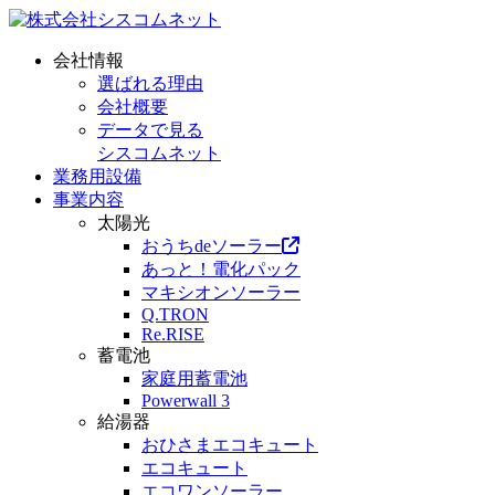
会社情報
選ばれる理由
会社概要
データで見る
シスコムネット
業務用設備
事業内容
太陽光
おうちdeソーラー
あっと！電化パック
マキシオンソーラー
Q.TRON
Re.RISE
蓄電池
家庭用蓄電池
Powerwall 3
給湯器
おひさまエコキュート
エコキュート
エコワンソーラー