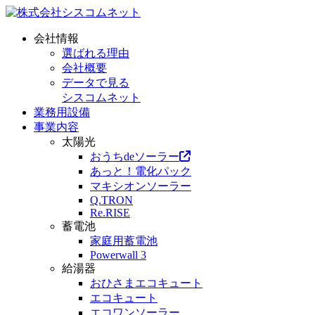
会社情報
選ばれる理由
会社概要
データで見る
シスコムネット
業務用設備
事業内容
太陽光
おうちdeソーラー
あっと！電化パック
マキシオンソーラー
Q.TRON
Re.RISE
蓄電池
家庭用蓄電池
Powerwall 3
給湯器
おひさまエコキュート
エコキュート
エコワンソーラー