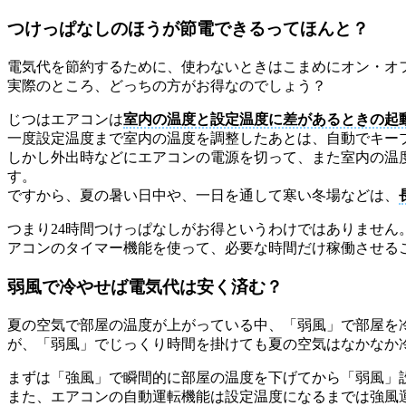
つけっぱなしのほうが節電できるってほんと？
電気代を節約するために、使わないときはこまめにオン・オ
実際のところ、どっちの方がお得なのでしょう？
じつはエアコンは
室内の温度と設定温度に差があるときの起
一度設定温度まで室内の温度を調整したあとは、自動でキー
しかし外出時などにエアコンの電源を切って、また室内の温
す。
ですから、夏の暑い日中や、一日を通して寒い冬場などは、
つまり24時間つけっぱなしがお得というわけではありませ
アコンのタイマー機能を使って、必要な時間だけ稼働させる
弱風で冷やせば電気代は安く済む？
夏の空気で部屋の温度が上がっている中、「弱風」で部屋を
が、「弱風」でじっくり時間を掛けても夏の空気はなかなか
まずは「強風」で瞬間的に部屋の温度を下げてから「弱風」
また、エアコンの自動運転機能は設定温度になるまでは強風