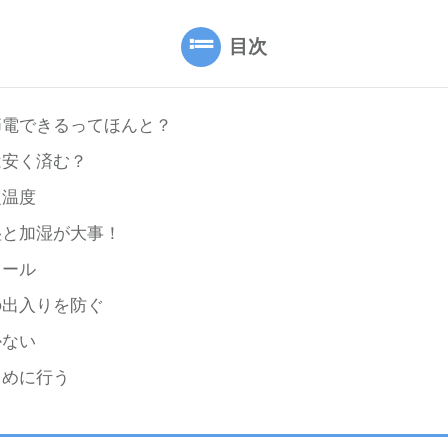
目次
節電できるってほんと？
は安く済む？
定温度
湿と加湿が大事！
ロール
の出入りを防ぐ
かない
まめに行う