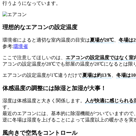
行うようになっています。
理想的なエアコンの設定温度
環境省によると適切な室内温度の目安は
夏場が28℃
、
冬場は2
参考:
環境省
ここで注意してほしいのは、
エアコンの設定温度ではなく室
アコンの設定温度が28℃でも部屋の温度が28℃になるとは
エアコンの設定温度が1℃違うだけで
夏場は約13％
、
冬場は1
体感温度の調整には除湿と加湿が大事！
湿度は体感温度と大きく関係します。
人が快適に感じられる湿
す。
最近のエアコンには、基本的に除湿機能がついていますので
逆に冬場は湿度を上げることによって温度以上の暖かさを実
風向きで空気をコントロール