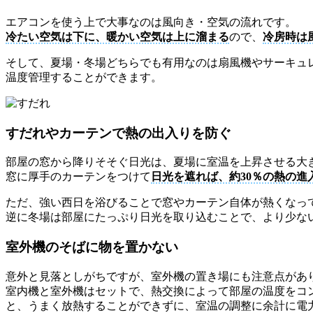
エアコンを使う上で大事なのは風向き・空気の流れです。
冷たい空気は下に、暖かい空気は上に溜まる
ので、
冷房時は
そして、夏場・冬場どちらでも有用なのは扇風機やサーキュ
温度管理することができます。
すだれやカーテンで熱の出入りを防ぐ
部屋の窓から降りそそぐ日光は、夏場に室温を上昇させる大
窓に厚手のカーテンをつけて
日光を遮れば、約30％の熱の進
ただ、強い西日を浴びることで窓やカーテン自体が熱くなっ
逆に冬場は部屋にたっぷり日光を取り込むことで、より少な
室外機のそばに物を置かない
意外と見落としがちですが、室外機の置き場にも注意点があ
室内機と室外機はセットで、熱交換によって部屋の温度をコ
と、うまく放熱することができずに、室温の調整に余計に電