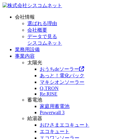
会社情報
選ばれる理由
会社概要
データで見る
シスコムネット
業務用設備
事業内容
太陽光
おうちdeソーラー
あっと！電化パック
マキシオンソーラー
Q.TRON
Re.RISE
蓄電池
家庭用蓄電池
Powerwall 3
給湯器
おひさまエコキュート
エコキュート
エコワンソーラー