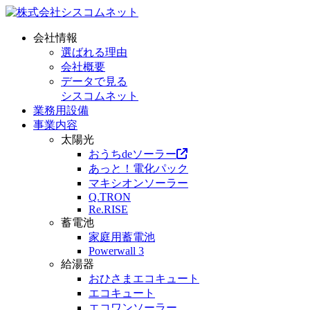
会社情報
選ばれる理由
会社概要
データで見る
シスコムネット
業務用設備
事業内容
太陽光
おうちdeソーラー
あっと！電化パック
マキシオンソーラー
Q.TRON
Re.RISE
蓄電池
家庭用蓄電池
Powerwall 3
給湯器
おひさまエコキュート
エコキュート
エコワンソーラー