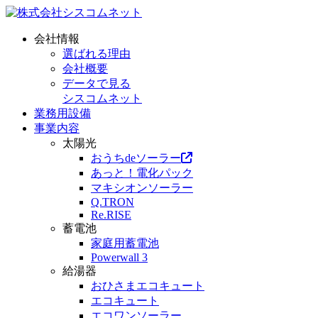
会社情報
選ばれる理由
会社概要
データで見る
シスコムネット
業務用設備
事業内容
太陽光
おうちdeソーラー
あっと！電化パック
マキシオンソーラー
Q.TRON
Re.RISE
蓄電池
家庭用蓄電池
Powerwall 3
給湯器
おひさまエコキュート
エコキュート
エコワンソーラー