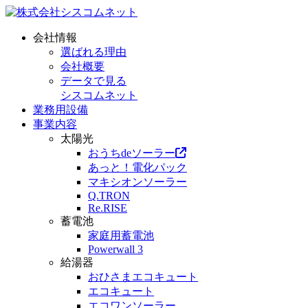
会社情報
選ばれる理由
会社概要
データで見る
シスコムネット
業務用設備
事業内容
太陽光
おうちdeソーラー
あっと！電化パック
マキシオンソーラー
Q.TRON
Re.RISE
蓄電池
家庭用蓄電池
Powerwall 3
給湯器
おひさまエコキュート
エコキュート
エコワンソーラー