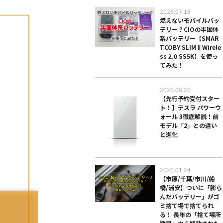
2026.07.18
燃えないモバイルバッ
テリー？CIOの半固体
系バッテリー【SMAR
TCOBY SLIM Ⅱ Wirele
ss 2.0 SS5K】を使っ
てみた！
2026.06.26
【先行予約受付スター
ト！】テスラ パワーウ
ォール 3徹底解説！前
モデル「2」との違い
と進化
2026.01.24
【市原/千葉/市川/船
橋/浦安】ついに「膨ら
んだバッテリー」がゴ
ミ捨て場で捨てられ
る！ 長年の「捨て場所