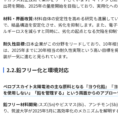
出荷を開始、2025年の量産開始を目指しており、実用化へ
材料・界面改質:
材料自体の安定性を高める研究も進展して
で、結晶構造を安定化させ、劣化を抑制します。また、電子
ルギーロスを減らすと同時に、劣化の起点となる欠陥を抑制
耐久性目標:
日本企業がこの分野をリードしており、10年
は、2025年までに20年相当の耐久性実現という高い目標
装が一気に進むと見られています。
2.2.鉛フリー化と環境対応
ペロブスカイト太陽電池の主な原料となる『ヨウ化鉛』『ヨ
を使用しない」「鉛を管理する」という両面からのアプロー
鉛フリー材料開発:
スズ(Sn)やビスマス(Bi)、アンチモン
り、筑波大学が2025年5月に高効率化のメカニズムを解明