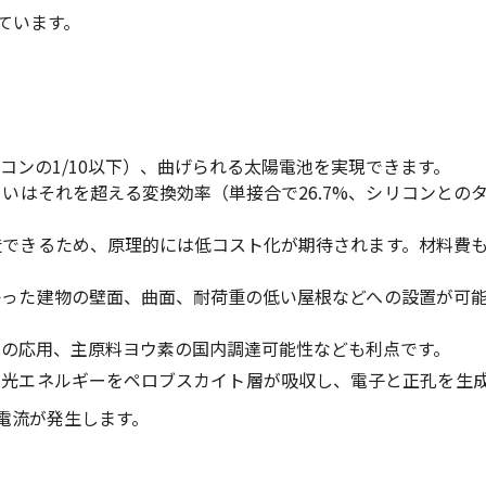
ています。
コンの1/10以下）、曲げられる太陽電池を実現できます。
いはそれを超える変換効率（単接合で26.7%、シリコンとの
造できるため、原理的には低コスト化が期待されます。材料費
かった建物の壁面、曲面、耐荷重の低い屋根などへの設置が可
への応用、主原料ヨウ素の国内調達可能性なども利点です。
。光エネルギーをペロブスカイト層が吸収し、電子と正孔を生
電流が発生します。