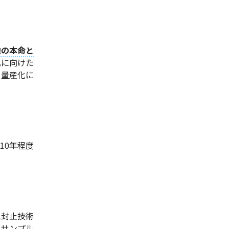
池の本命と
化に向けた
な量産化に
10年程度
ム封止技術
はサンプル