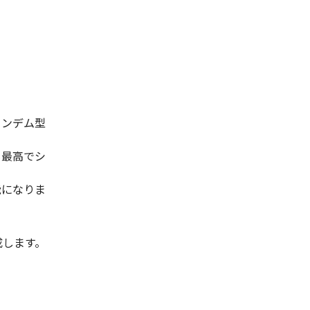
タンデム型
も最高でシ
能になりま
成します。