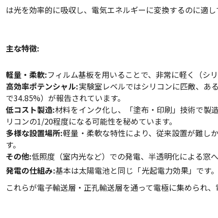
は光を効率的に吸収し、電気エネルギーに変換するのに適し
主な特徴:
軽量・柔軟:
フィルム基板を用いることで、非常に軽く（シリ
高効率ポテンシャル:
実験室レベルではシリコンに匹敵、ある
で34.85%）が報告されています。
低コスト製造:
材料をインク化し、「塗布・印刷」技術で製
リコンの1/20程度になる可能性を秘めています。
多様な設置場所:
軽量・柔軟な特性により、従来設置が難し
す。
その他:
低照度（室内光など）での発電、半透明化による窓
発電の仕組み:
基本は太陽電池と同じ「光起電力効果」です
これらが電子輸送層・正孔輸送層を通って電極に集められ、