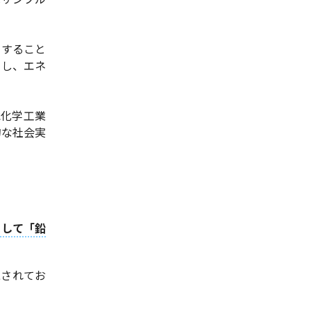
りすること
御し、エネ
水化学工業
的な社会実
対して「鉛
視されてお