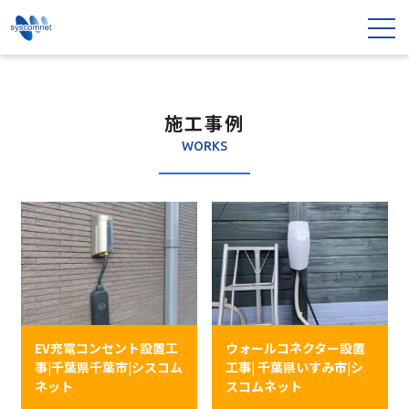
施工事例
WORKS
EV充電コンセント設置工
ウォールコネクター設置
事|千葉県千葉市|シスコム
工事| 千葉県いすみ市|シ
ネット
スコムネット