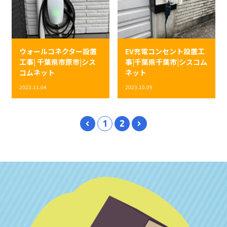
ウォールコネクター設置
EV充電コンセント設置工
工事| 千葉県市原市|シス
事|千葉県千葉市|シスコム
コムネット
ネット
2023.11.04
2023.10.09
1
2