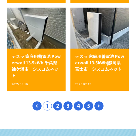
テスラ 家庭用蓄電池 Pow
テスラ 家庭用蓄電池 Pow
erwall 13.5kWh|千葉県
erwall 13.5kWh|静岡県
袖ケ浦市｜シスコムネッ
富士市｜シスコムネット
ト
2025.08.16
2025.07.19
1
2
3
4
5