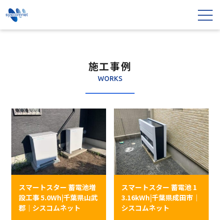
施工事例
WORKS
スマートスター 蓄電池増
スマートスター 蓄電池 1
設工事 5.0Wh|千葉県山武
3.16kWh|千葉県成田市｜
郡｜シスコムネット
シスコムネット