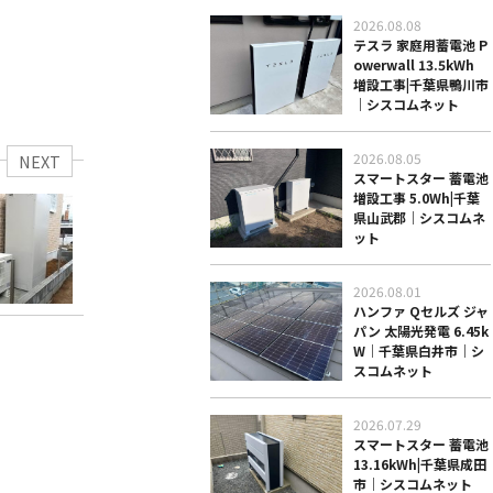
2026.08.08
テスラ 家庭用蓄電池 P
owerwall 13.5kWh
増設工事|千葉県鴨川市
｜シスコムネット
2026.08.05
NEXT
スマートスター 蓄電池
増設工事 5.0Wh|千葉
県山武郡｜シスコムネ
ット
2026.08.01
ハンファ Qセルズ ジャ
パン 太陽光発電 6.45k
W｜千葉県白井市｜シ
スコムネット
2026.07.29
スマートスター 蓄電池
13.16kWh|千葉県成田
市｜シスコムネット